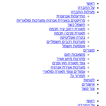
ראשי
על החברה
פעילות החברה
התייעלות אנרגטית
פרויקטים באגירת אנרגיה ומערכות סולאריות
חשמל כשר
תאורת רחוב עיר חכמה
תאורת פנים / חכמה
בקרה ואנליטיקה
מערכות רכבים חשמליים
אספקת חשמל
מוצרים
משאבות חום
פתרנות מיזוג אוויר
גופי תאורה חוץ ופנים
מערכות אגירת אנרגיה
עמודים וגופי תאורה סולארי
תמרור ג7
לקוחות
אישורים
צור קשר
ראשי
על החברה