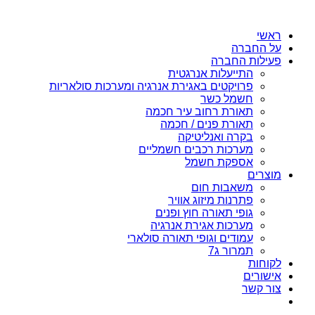
ראשי
על החברה
פעילות החברה
התייעלות אנרגטית
פרויקטים באגירת אנרגיה ומערכות סולאריות
חשמל כשר
תאורת רחוב עיר חכמה
תאורת פנים / חכמה
בקרה ואנליטיקה
מערכות רכבים חשמליים
אספקת חשמל
מוצרים
משאבות חום
פתרנות מיזוג אוויר
גופי תאורה חוץ ופנים
מערכות אגירת אנרגיה
עמודים וגופי תאורה סולארי
תמרור ג7
לקוחות
אישורים
צור קשר