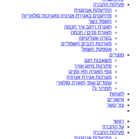
פעילות החברה
התייעלות אנרגטית
פרויקטים באגירת אנרגיה ומערכות סולאריות
חשמל כשר
תאורת רחוב עיר חכמה
תאורת פנים / חכמה
בקרה ואנליטיקה
מערכות רכבים חשמליים
אספקת חשמל
מוצרים
משאבות חום
פתרנות מיזוג אוויר
גופי תאורה חוץ ופנים
מערכות אגירת אנרגיה
עמודים וגופי תאורה סולארי
תמרור ג7
לקוחות
אישורים
צור קשר
ראשי
על החברה
פעילות החברה
התייעלות אנרגטית