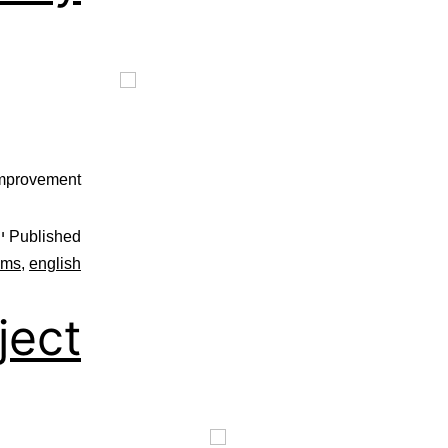
 improvement
Published
ינ
ems
,
english
ject