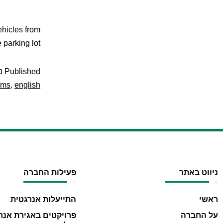
ehicles from
e parking lot
Published
נו
ems
,
english
ניווט באתר
פעילות החברה
ראשי
התייעלות אנרגטית
על החברה
פרויקטים באגירת אנר