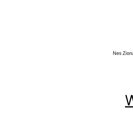
Nes Ziona
W