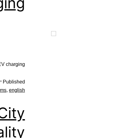
ging
 EV charging
Published
ינ
ems
,
english
City
lity