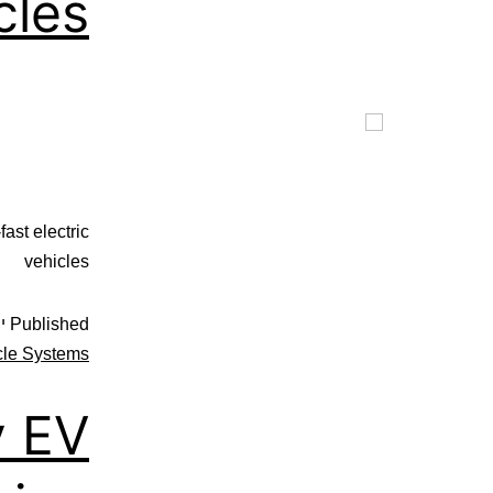
cles
ast electric
vehicles
Published
יול
icle Systems
y EV