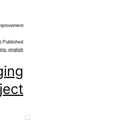
improvement
Published
נו
ems
,
english
ging
ject