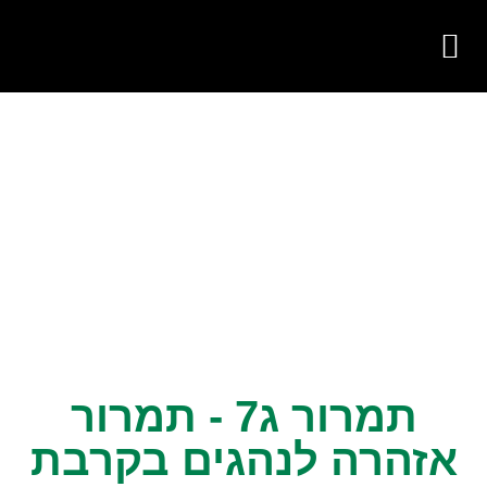
צור קשר
על החברה
פעילות החברה
תמרור ג7 - תמרור
אזהרה לנהגים בקרבת